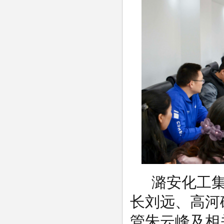
潞安化工
长刘远、高河
管朱云峰及相